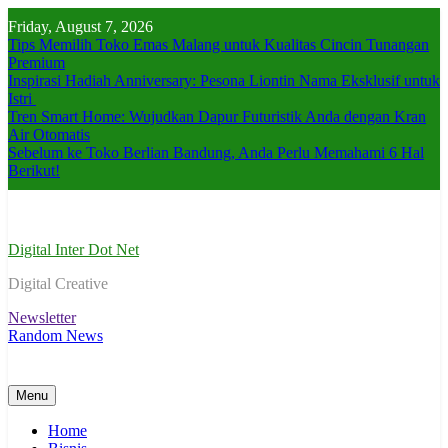
Skip
Friday, August 7, 2026
to
Tips Memilih Toko Emas Malang untuk Kualitas Cincin Tunangan
content
Premium
Inspirasi Hadiah Anniversary: Pesona Liontin Nama Eksklusif untuk
Istri
Tren Smart Home: Wujudkan Dapur Futuristik Anda dengan Kran
Air Otomatis
Sebelum ke Toko Berlian Bandung, Anda Perlu Memahami 6 Hal
Berikut!
Digital Inter Dot Net
Digital Creative
Newsletter
Random News
Menu
Home