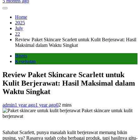
5 months ago
Home
2025
July
22
Review Paket Skincare Scarlett untuk Kulit Berjerawat: Hasil
Maksimal dalam Waktu Singkat
Bisnis
Kesehatan
Review Paket Skincare Scarlett untuk
Kulit Berjerawat: Hasil Maksimal dalam
Waktu Singkat
admin
1 year ago
1 year ago
0
2 mins
Paket skincare untuk kulit
berjerawat
Sahabat Scarlett, punya masalah kulit berjerawat memang bikin
pusing, ya? Rasanya sudah coba berbagai produk, tapi hasilnya gitu-