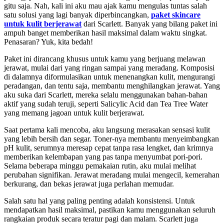
gitu saja. Nah, kali ini aku mau ajak kamu mengulas tuntas salah
satu solusi yang lagi banyak diperbincangkan,
paket skincare
untuk kulit berjerawat
dari Scarlett. Banyak yang bilang paket ini
ampuh banget memberikan hasil maksimal dalam waktu singkat.
Penasaran? Yuk, kita bedah!
Paket ini dirancang khusus untuk kamu yang berjuang melawan
jerawat, mulai dari yang ringan sampai yang meradang. Komposisi
di dalamnya diformulasikan untuk menenangkan kulit, mengurangi
peradangan, dan tentu saja, membantu menghilangkan jerawat. Yang
aku suka dari Scarlett, mereka selalu menggunakan bahan-bahan
aktif yang sudah teruji, seperti Salicylic Acid dan Tea Tree Water
yang memang jagoan untuk kulit berjerawat.
Saat pertama kali mencoba, aku langsung merasakan sensasi kulit
yang lebih bersih dan segar. Toner-nya membantu menyeimbangkan
pH kulit, serumnya meresap cepat tanpa rasa lengket, dan krimnya
memberikan kelembapan yang pas tanpa menyumbat pori-pori.
Selama beberapa minggu pemakaian rutin, aku mulai melihat
perubahan signifikan. Jerawat meradang mulai mengecil, kemerahan
berkurang, dan bekas jerawat juga perlahan memudar.
Salah satu hal yang paling penting adalah konsistensi. Untuk
mendapatkan hasil maksimal, pastikan kamu menggunakan seluruh
rangkaian produk secara teratur pagi dan malam. Scarlett juga