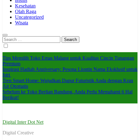
Bisnis
Kesehatan
Olah Raga
Uncategorized
Wisata
Search
for:
Tips Memilih Toko Emas Malang untuk Kualitas Cincin Tunangan
Premium
Inspirasi Hadiah Anniversary: Pesona Liontin Nama Eksklusif untuk
Istri
Tren Smart Home: Wujudkan Dapur Futuristik Anda dengan Kran
Air Otomatis
Sebelum ke Toko Berlian Bandung, Anda Perlu Memahami 6 Hal
Berikut!
Digital Inter Dot Net
Digital Creative