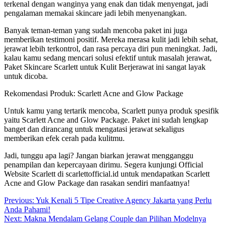
terkenal dengan wanginya yang enak dan tidak menyengat, jadi
pengalaman memakai skincare jadi lebih menyenangkan.
Banyak teman-teman yang sudah mencoba paket ini juga
memberikan testimoni positif. Mereka merasa kulit jadi lebih sehat,
jerawat lebih terkontrol, dan rasa percaya diri pun meningkat. Jadi,
kalau kamu sedang mencari solusi efektif untuk masalah jerawat,
Paket Skincare Scarlett untuk Kulit Berjerawat ini sangat layak
untuk dicoba.
Rekomendasi Produk: Scarlett Acne and Glow Package
Untuk kamu yang tertarik mencoba, Scarlett punya produk spesifik
yaitu Scarlett Acne and Glow Package. Paket ini sudah lengkap
banget dan dirancang untuk mengatasi jerawat sekaligus
memberikan efek cerah pada kulitmu.
Jadi, tunggu apa lagi? Jangan biarkan jerawat mengganggu
penampilan dan kepercayaan dirimu. Segera kunjungi Official
Website Scarlett di scarlettofficial.id untuk mendapatkan Scarlett
Acne and Glow Package dan rasakan sendiri manfaatnya!
Post
Previous:
Yuk Kenali 5 Tipe Creative Agency Jakarta yang Perlu
Anda Pahami!
navigation
Next:
Makna Mendalam Gelang Couple dan Pilihan Modelnya