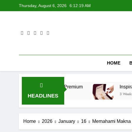
Skip
Thursday, August 6, 2026
6:12:20 AM
to
content
HOME
B
incin Tunangan Premium
Inspirasi Hadiah Anni
3 Weeks Ago
HEADLINES
Home
2026
January
16
Memahami Makna S