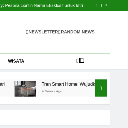
ang untuk Kualitas Cincin Tunangan Premium
ry: Pesona Liontin Nama Eksklusif untuk Istri
dkan Dapur Futuristik Anda dengan Kran Air
Otomatis
andung, Anda Perlu Memahami 6 Hal Berikut!
ang untuk Kualitas Cincin Tunangan Premium
ry: Pesona Liontin Nama Eksklusif untuk Istri
dkan Dapur Futuristik Anda dengan Kran Air
NEWSLETTER
RANDOM NEWS
Otomatis
andung, Anda Perlu Memahami 6 Hal Berikut!
WISATA
Tren Smart Home: Wujudkan Dapur Futuristik Anda dengan
4 Weeks Ago