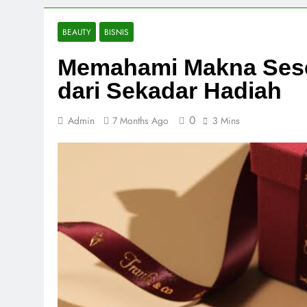
BEAUTY
BISNIS
Memahami Makna Sese
dari Sekadar Hadiah
0
Admin
7 Months Ago
3 Mins