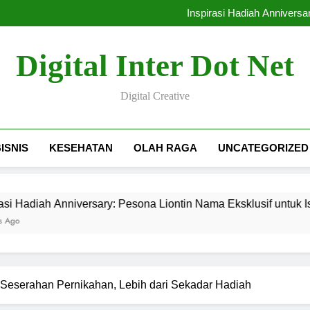
Tips Memilih Toko Emas Mal
Inspirasi Hadiah Anniversa
Tren Smart Home: Wuju
Sebelum ke Toko Berlian B
Tips Memilih Toko Emas Mal
Digital Inter Dot Net
Inspirasi Hadiah Anniversa
Tren Smart Home: Wuju
Sebelum ke Toko Berlian B
Digital Creative
ISNIS
KESEHATAN
OLAH RAGA
UNCATEGORIZED
versary: Pesona Liontin Nama Eksklusif untuk Istri
eserahan Pernikahan, Lebih dari Sekadar Hadiah