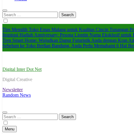
Search
for:
Tips Memilih Toko Emas Malang untuk Kualitas Cincin Tunangan P
Inspirasi Hadiah Anniversary: Pesona Liontin Nama Eksklusif untuk I
Tren Smart Home: Wujudkan Dapur Futuristik Anda dengan Kran Ai
Sebelum ke Toko Berlian Bandung, Anda Perlu Memahami 6 Hal Ber
Digital Inter Dot Net
Digital Creative
Newsletter
Random News
Search
for:
Menu