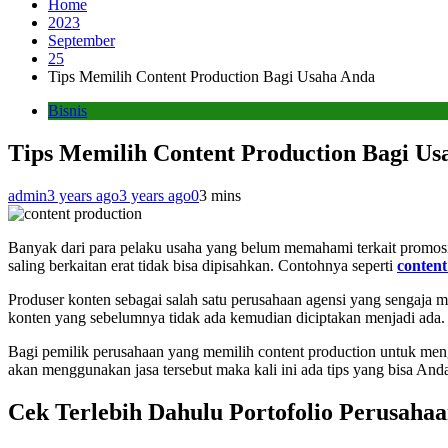
Home
2023
September
25
Tips Memilih Content Production Bagi Usaha Anda
Bisnis
Tips Memilih Content Production Bagi Us
admin
3 years ago
3 years ago
0
3 mins
Banyak dari para pelaku usaha yang belum memahami terkait promosi 
saling berkaitan erat tidak bisa dipisahkan. Contohnya seperti
content
Produser konten sebagai salah satu perusahaan agensi yang sengaja m
konten yang sebelumnya tidak ada kemudian diciptakan menjadi ada.
Bagi pemilik perusahaan yang memilih content production untuk men
akan menggunakan jasa tersebut maka kali ini ada tips yang bisa Anda
Cek Terlebih Dahulu Portofolio Perusaha