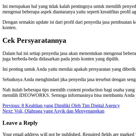
Ini merupakan hal yang tidak kalah pentingnya untuk memilih penyedia
mengenai beberapa aspek diantaranya yaitu seperti kreatifitas profil ag
Dengan semakin update isi dari profil dari penyedia jasa pembuatan 
konten.
Cek Persyaratannya
Dalam hal ini setiap penyedia jasa akan menentukan mengenai beberap
juga berbeda-beda didasarkan pada jenis konten yang dipilih.
Ini penting untuk Anda yaitu menilai apakah persyaratan yang diberi
Sebaiknya Anda menghindari jika penyedia jasa tersebut dengan seng
Nah itulah beberapa tips memilih content production bagi usaha yang 
memilih IDEOWORKS. Semoga informasinya bisa membantu Anda 
Post
Previous:
8 Keahlian yang Dimiliki Oleh Tim Digital Agency
Next:
Voli, Olahraga yang Asyik dan Menyenangkan
navigation
Leave a Reply
Your email address will not be published.
Required fields are marked