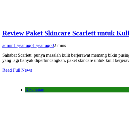
Review Paket Skincare Scarlett untuk Kul
admin
1 year ago
1 year ago
0
2 mins
Sahabat Scarlett, punya masalah kulit berjerawat memang bikin pusing
yang lagi banyak diperbincangkan, paket skincare untuk kulit berjer
Read Full News
Kesehatan