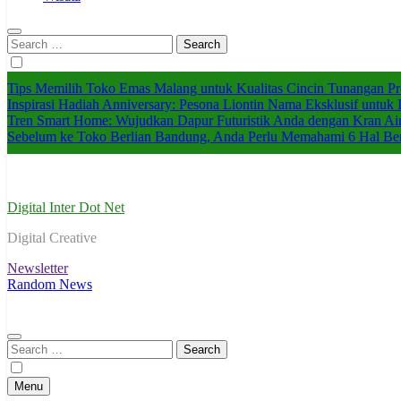
Search
for:
Tips Memilih Toko Emas Malang untuk Kualitas Cincin Tunangan P
Inspirasi Hadiah Anniversary: Pesona Liontin Nama Eksklusif untuk I
Tren Smart Home: Wujudkan Dapur Futuristik Anda dengan Kran Ai
Sebelum ke Toko Berlian Bandung, Anda Perlu Memahami 6 Hal Ber
Digital Inter Dot Net
Digital Creative
Newsletter
Random News
Search
for:
Menu