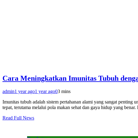
Cara Meningkatkan Imunitas Tubuh deng
admin
1 year ago
1 year ago
0
3 mins
Imunitas tubuh adalah sistem pertahanan alami yang sangat penting un
tepat, terutama melalui pola makan sehat dan gaya hidup yang benar
Read Full News