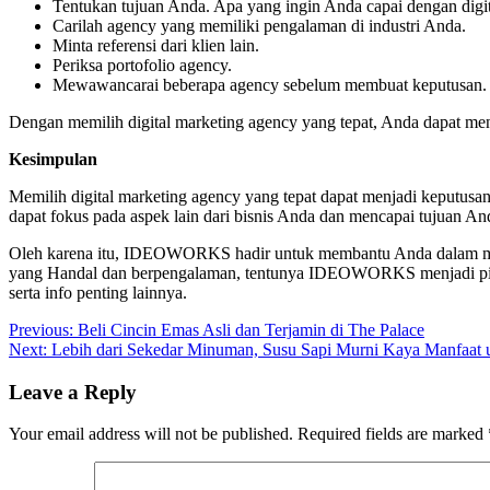
Tentukan tujuan Anda. Apa yang ingin Anda capai dengan digi
Carilah agency yang memiliki pengalaman di industri Anda.
Minta referensi dari klien lain.
Periksa portofolio agency.
Mewawancarai beberapa agency sebelum membuat keputusan.
Dengan memilih digital marketing agency yang tepat, Anda dapat meni
Kesimpulan
Memilih digital marketing agency yang tepat dapat menjadi keputus
dapat fokus pada aspek lain dari bisnis Anda dan mencapai tujuan A
Oleh karena itu, IDEOWORKS hadir untuk membantu Anda dalam mem
yang Handal dan berpengalaman, tentunya IDEOWORKS menjadi pi
serta info penting lainnya.
Post
Previous:
Beli Cincin Emas Asli dan Terjamin di The Palace
Next:
Lebih dari Sekedar Minuman, Susu Sapi Murni Kaya Manfaat 
navigation
Leave a Reply
Your email address will not be published.
Required fields are marked