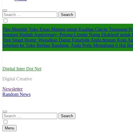
Search
for:
Tips Memilih Toko Emas Malang untuk Kualitas Cincin Tunangan P
Inspirasi Hadiah Anniversary: Pesona Liontin Nama Eksklusif untuk I
Tren Smart Home: Wujudkan Dapur Futuristik Anda dengan Kran Ai
Sebelum ke Toko Berlian Bandung, Anda Perlu Memahami 6 Hal Ber
Digital Inter Dot Net
Digital Creative
Newsletter
Random News
Search
for:
Menu