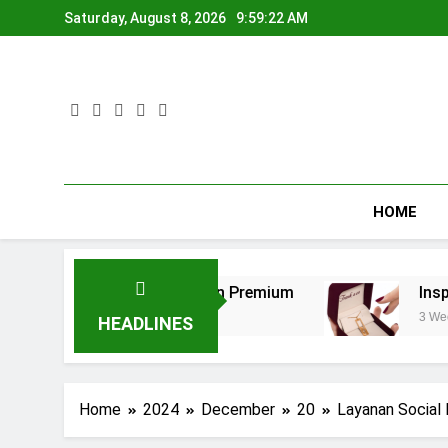
Skip
Saturday, August 8, 2026
9:59:24 AM
to
content
HOME
ncin Tunangan Premium
Inspirasi Hadiah Anni
3 Weeks Ago
HEADLINES
Home
2024
December
20
Layanan Social