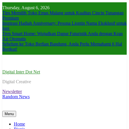
Skip
Thursday, August 6, 2026
to
Tips Memilih Toko Emas Malang untuk Kualitas Cincin Tunangan
content
Premium
Inspirasi Hadiah Anniversary: Pesona Liontin Nama Eksklusif untuk
Istri
Tren Smart Home: Wujudkan Dapur Futuristik Anda dengan Kran
Air Otomatis
Sebelum ke Toko Berlian Bandung, Anda Perlu Memahami 6 Hal
Berikut!
Digital Inter Dot Net
Digital Creative
Newsletter
Random News
Menu
Home