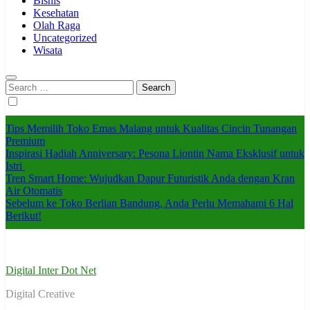
Bisnis
Kesehatan
Olah Raga
Uncategorized
Wisata
Search
for:
Tips Memilih Toko Emas Malang untuk Kualitas Cincin Tunangan
Premium
Inspirasi Hadiah Anniversary: Pesona Liontin Nama Eksklusif untuk
Istri
Tren Smart Home: Wujudkan Dapur Futuristik Anda dengan Kran
Air Otomatis
Sebelum ke Toko Berlian Bandung, Anda Perlu Memahami 6 Hal
Berikut!
Digital Inter Dot Net
Digital Creative