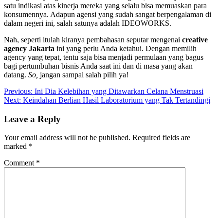
satu indikasi atas kinerja mereka yang selalu bisa memuaskan para
konsumennya. Adapun agensi yang sudah sangat berpengalaman di
dalam negeri ini, salah satunya adalah IDEOWORKS.
Nah, seperti itulah kiranya pembahasan seputar mengenai
creative
agency Jakarta
ini yang perlu Anda ketahui. Dengan memilih
agency yang tepat, tentu saja bisa menjadi permulaan yang bagus
bagi pertumbuhan bisnis Anda saat ini dan di masa yang akan
datang.
So,
jangan sampai salah pilih ya!
Post
Previous:
Ini Dia Kelebihan yang Ditawarkan Celana Menstruasi
Next:
Keindahan Berlian Hasil Laboratorium yang Tak Tertandingi
navigation
Leave a Reply
Your email address will not be published.
Required fields are
marked
*
Comment
*