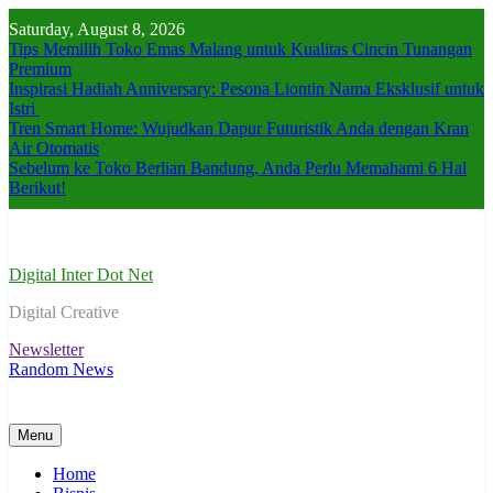
Skip
Saturday, August 8, 2026
to
Tips Memilih Toko Emas Malang untuk Kualitas Cincin Tunangan
content
Premium
Inspirasi Hadiah Anniversary: Pesona Liontin Nama Eksklusif untuk
Istri
Tren Smart Home: Wujudkan Dapur Futuristik Anda dengan Kran
Air Otomatis
Sebelum ke Toko Berlian Bandung, Anda Perlu Memahami 6 Hal
Berikut!
Digital Inter Dot Net
Digital Creative
Newsletter
Random News
Menu
Home