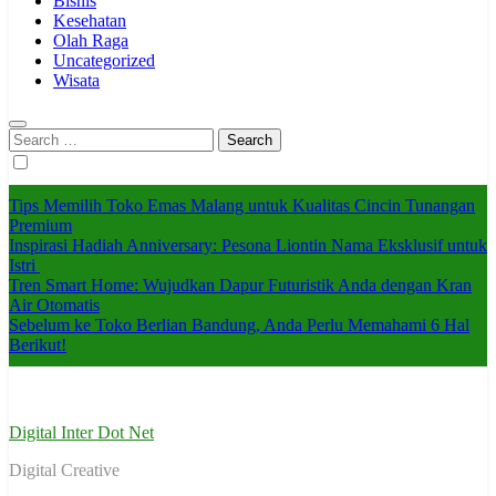
Bisnis
Kesehatan
Olah Raga
Uncategorized
Wisata
Search
for:
Tips Memilih Toko Emas Malang untuk Kualitas Cincin Tunangan
Premium
Inspirasi Hadiah Anniversary: Pesona Liontin Nama Eksklusif untuk
Istri
Tren Smart Home: Wujudkan Dapur Futuristik Anda dengan Kran
Air Otomatis
Sebelum ke Toko Berlian Bandung, Anda Perlu Memahami 6 Hal
Berikut!
Digital Inter Dot Net
Digital Creative