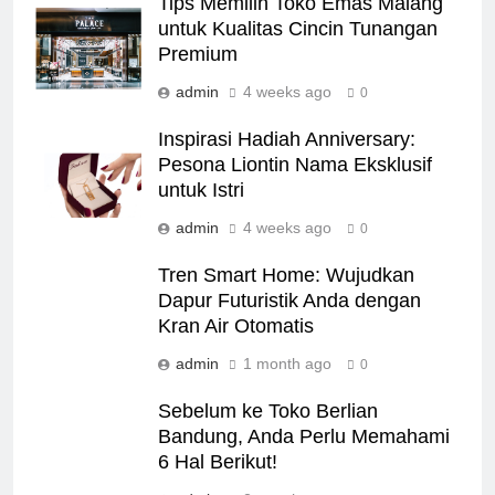
Tips Memilih Toko Emas Malang
untuk Kualitas Cincin Tunangan
Premium
admin
4 weeks ago
0
Inspirasi Hadiah Anniversary:
Pesona Liontin Nama Eksklusif
untuk Istri
admin
4 weeks ago
0
Tren Smart Home: Wujudkan
Dapur Futuristik Anda dengan
Kran Air Otomatis
admin
1 month ago
0
Sebelum ke Toko Berlian
Bandung, Anda Perlu Memahami
6 Hal Berikut!