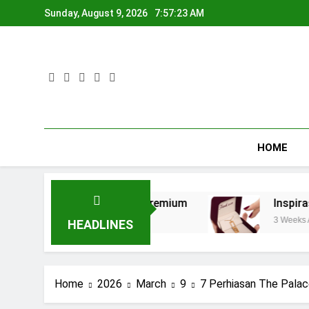
Skip
Sunday, August 9, 2026
7:57:23 AM
to
content
HOME
incin Tunangan Premium
Inspirasi Hadiah An
3 Weeks Ago
HEADLINES
Home
2026
March
9
7 Perhiasan The Palac