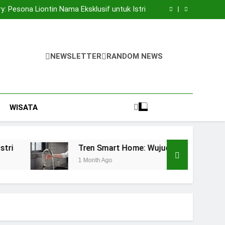
ang untuk Kualitas Cincin Tunangan Premium
ry: Pesona Liontin Nama Eksklusif untuk Istri
dkan Dapur Futuristik Anda dengan Kran Air
Otomatis
Bandung, Anda Perlu Memahami 6 Hal Berikut!
ang untuk Kualitas Cincin Tunangan Premium
ry: Pesona Liontin Nama Eksklusif untuk Istri
dkan Dapur Futuristik Anda dengan Kran Air
NEWSLETTER
RANDOM NEWS
Otomatis
Bandung, Anda Perlu Memahami 6 Hal Berikut!
WISATA
Tren Smart Home: Wujudkan Dapur Futuristik Anda d
1 Month Ago