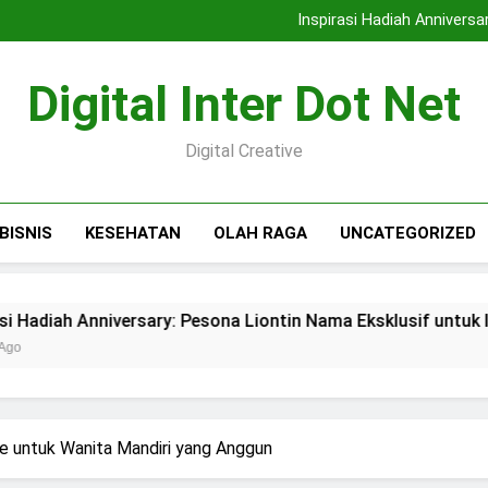
Tips Memilih Toko Emas Mal
Inspirasi Hadiah Anniversa
Tren Smart Home: Wuju
Sebelum ke Toko Berlian 
Tips Memilih Toko Emas Mal
Digital Inter Dot Net
Inspirasi Hadiah Anniversa
Tren Smart Home: Wuju
Sebelum ke Toko Berlian 
Digital Creative
BISNIS
KESEHATAN
OLAH RAGA
UNCATEGORIZED
niversary: Pesona Liontin Nama Eksklusif untuk Istri
e untuk Wanita Mandiri yang Anggun