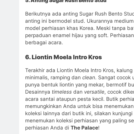
5. Anting Sugar Rush Bento Stud
Berikutnya ada anting Sugar Rush Bento St
anting ini bermodel stud. Ukurannya mediu
model perhiasan khas Korea. Meski tanpa bat
perpaduan enamel hijau yang soft. Perhiasa
berbagai acara.
6. Liontin Moela Intro Kros
Terakhir ada Liontin Moela Intro Kros, kalung
minimalis, ramping dan
clean
. Sangat cocok 
punya bentuk liontin yang mekar, bermotif b
Desainnya
timeless
dan
versatile
, cocok dik
acara santai ataupun pesta kecil. Butik perhi
memungkinkan Anda untuk bisa menemukan p
koleksi lainnya dari butik ini, silakan kunjungi
menemukan koleksi perhiasan yang paling se
perhiasan Anda di
The Palace
!