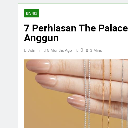
BISNIS
7 Perhiasan The Palace
Anggun
0
Admin
5 Months Ago
3 Mins