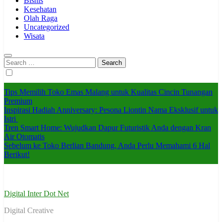
Bisnis
Kesehatan
Olah Raga
Uncategorized
Wisata
Search
for:
Tips Memilih Toko Emas Malang untuk Kualitas Cincin Tunangan
Premium
Inspirasi Hadiah Anniversary: Pesona Liontin Nama Eksklusif untuk
Istri
Tren Smart Home: Wujudkan Dapur Futuristik Anda dengan Kran
Air Otomatis
Sebelum ke Toko Berlian Bandung, Anda Perlu Memahami 6 Hal
Berikut!
Digital Inter Dot Net
Digital Creative