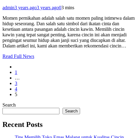
admin
3 years ago
3 years ago
0
3 mins
Momen pernikahan adalah salah satu momen paling istimewa dalam
hidup seseorang. Dan salah satu simbol dari ikatan cinta dan
kesetiaan antara pasangan adalah cincin kawin. Memilih cincin
kawin yang tepat sangat penting, karena cincin ini akan menjadi
pengingat seumur hidup akan janji suci yang diucapkan di altar.
Dalam artikel ini, kami akan memberikan rekomendasi cincin…
Read Full News
1
…
3
4
5
Search
Search
Recent Posts
Tips Memilih Toko Emas Malang untuk Kualitas Cincin