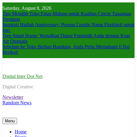
Skip
Saturday, August 8, 2026
to
Tips Memilih Toko Emas Malang untuk Kualitas Cincin Tunangan
content
Premium
Inspirasi Hadiah Anniversary: Pesona Liontin Nama Eksklusif untuk
Istri
Tren Smart Home: Wujudkan Dapur Futuristik Anda dengan Kran
Air Otomatis
Sebelum ke Toko Berlian Bandung, Anda Perlu Memahami 6 Hal
Berikut!
Digital Inter Dot Net
Digital Creative
Newsletter
Random News
Menu
Home