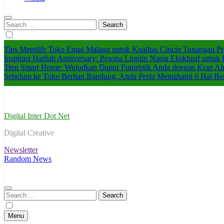
Search
for:
Tips Memilih Toko Emas Malang untuk Kualitas Cincin Tunangan P
Inspirasi Hadiah Anniversary: Pesona Liontin Nama Eksklusif untuk I
Tren Smart Home: Wujudkan Dapur Futuristik Anda dengan Kran Ai
Sebelum ke Toko Berlian Bandung, Anda Perlu Memahami 6 Hal Ber
Digital Inter Dot Net
Digital Creative
Newsletter
Random News
Search
for:
Menu