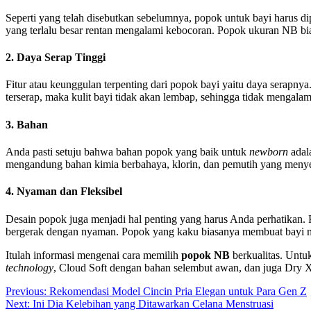
Seperti yang telah disebutkan sebelumnya, popok untuk bayi harus di
yang terlalu besar rentan mengalami kebocoran. Popok ukuran NB bia
2. Daya Serap Tinggi
Fitur atau keunggulan terpenting dari popok bayi yaitu daya serapny
terserap, maka kulit bayi tidak akan lembap, sehingga tidak mengala
3. Bahan
Anda pasti setuju bahwa bahan popok yang baik untuk
newborn
adal
mengandung bahan kimia berbahaya, klorin, dan pemutih yang menyeb
4. Nyaman dan Fleksibel
Desain popok juga menjadi hal penting yang harus Anda perhatikan. 
bergerak dengan nyaman. Popok yang kaku biasanya membuat bayi 
Itulah informasi mengenai cara memilih
popok NB
berkualitas. Unt
technology
, Cloud Soft dengan bahan selembut awan, dan juga Dry 
Post
Previous:
Rekomendasi Model Cincin Pria Elegan untuk Para Gen Z
Next:
Ini Dia Kelebihan yang Ditawarkan Celana Menstruasi