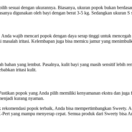
pilih sesuai dengan ukurannya. Biasanya, ukuran popok bukan berdasar
sanya digunakan oleh bayi dengan berat 3-5 kg. Sedangkan ukuran S s
a. Anda wajib mencari popok dengan daya serap tinggi untuk mencegah k
mi masalah iritasi. Kelembapan juga bisa memicu jamur yang menimbulk
ah bahan yang lembut. Pasalnya, kulit bayi yang masih sensitif lebih re
abkan iritasi kulit.
Pastikan popok yang Anda pilih memiliki kenyamanan ekstra dan juga 
menjadi kurang nyaman.
uk rekomendasi popok terbaik, Anda bisa mempertimbangkan Sweety. A
X-Pert yang mampu menyerap cepat. Semua produk dari Sweety bisa A