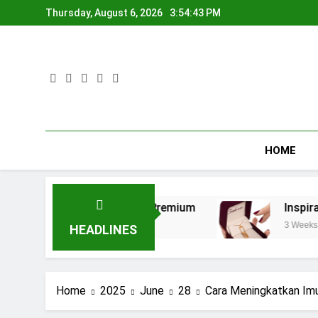
Skip
Thursday, August 6, 2026
3:54:43 PM
to
content
HOME
 Cincin Tunangan Premium
Inspirasi Hadiah A
3 Weeks Ago
HEADLINES
Home
2025
June
28
Cara Meningkatkan Im