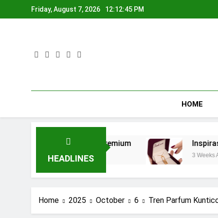
Skip
Friday, August 7, 2026
12:12:45 PM
to
content
HOME
Cincin Tunangan Premium
Inspirasi Hadiah An
3 Weeks Ago
HEADLINES
Home
2025
October
6
Tren Parfum Kuntico