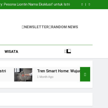
ang untuk Kualitas Cincin Tunangan Premium
ry: Pesona Liontin Nama Eksklusif untuk Istri
dkan Dapur Futuristik Anda dengan Kran Air
Otomatis
Bandung, Anda Perlu Memahami 6 Hal Berikut!
ang untuk Kualitas Cincin Tunangan Premium
ry: Pesona Liontin Nama Eksklusif untuk Istri
dkan Dapur Futuristik Anda dengan Kran Air
NEWSLETTER
RANDOM NEWS
Otomatis
Bandung, Anda Perlu Memahami 6 Hal Berikut!
WISATA
Tren Smart Home: Wujudkan Dapur Futuristik Anda 
1 Month Ago