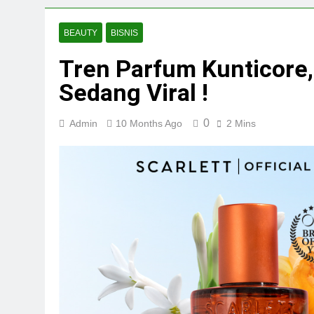
BEAUTY
BISNIS
Tren Parfum Kunticore,
Sedang Viral !
0
Admin
10 Months Ago
2 Mins