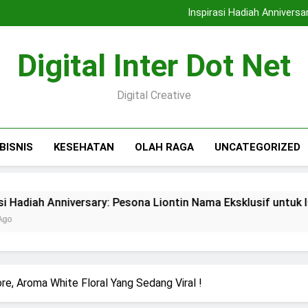
Tips Memilih Toko Emas Mal
Inspirasi Hadiah Anniversa
Tren Smart Home: Wuju
Sebelum ke Toko Berlian 
Tips Memilih Toko Emas Mal
Digital Inter Dot Net
Inspirasi Hadiah Anniversa
Tren Smart Home: Wuju
Sebelum ke Toko Berlian 
Digital Creative
BISNIS
KESEHATAN
OLAH RAGA
UNCATEGORIZED
niversary: Pesona Liontin Nama Eksklusif untuk Istri
re, Aroma White Floral Yang Sedang Viral !