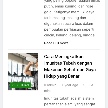
yang paling populer adalah emas
putih, emas kuning, dan rose
gold. Ketiganya memiliki daya
tarik masing-masing dan
digunakan secara luas dalam
pembuatan perhiasan seperti
cincin, kalung, gelang, hingga…
Read Full News
Cara Meningkatkan
Imunitas Tubuh dengan
Makanan Sehat dan Gaya
Hidup yang Benar
admin
1 year ago
0
3
KESEHATAN
mins
Imunitas tubuh adalah sistem
pertahanan alami yang sangat