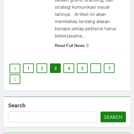
strategi komunikasi visual
lainnya. Artikel ini akan
membahas tentang alasan
kenapa setiap pebisnis harus
bekerjasama…
Read Full News
1
2
3
4
5
…
7
Search
SEARCH