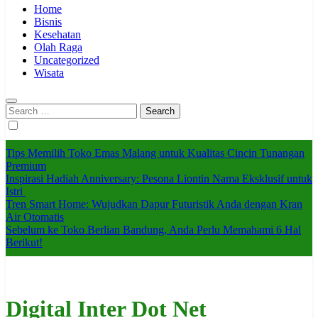
Home
Bisnis
Kesehatan
Olah Raga
Uncategorized
Wisata
Search
for:
Tips Memilih Toko Emas Malang untuk Kualitas Cincin Tunangan
Premium
Inspirasi Hadiah Anniversary: Pesona Liontin Nama Eksklusif untuk
Istri
Tren Smart Home: Wujudkan Dapur Futuristik Anda dengan Kran
Air Otomatis
Sebelum ke Toko Berlian Bandung, Anda Perlu Memahami 6 Hal
Berikut!
Digital Inter Dot Net