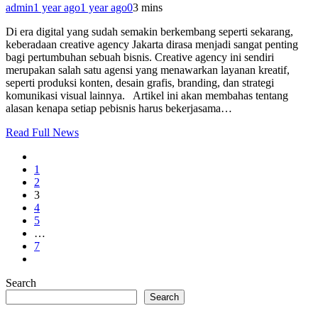
admin
1 year ago
1 year ago
0
3 mins
Di era digital yang sudah semakin berkembang seperti sekarang,
keberadaan creative agency Jakarta dirasa menjadi sangat penting
bagi pertumbuhan sebuah bisnis. Creative agency ini sendiri
merupakan salah satu agensi yang menawarkan layanan kreatif,
seperti produksi konten, desain grafis, branding, dan strategi
komunikasi visual lainnya. Artikel ini akan membahas tentang
alasan kenapa setiap pebisnis harus bekerjasama…
Read Full News
1
2
3
4
5
…
7
Search
Search